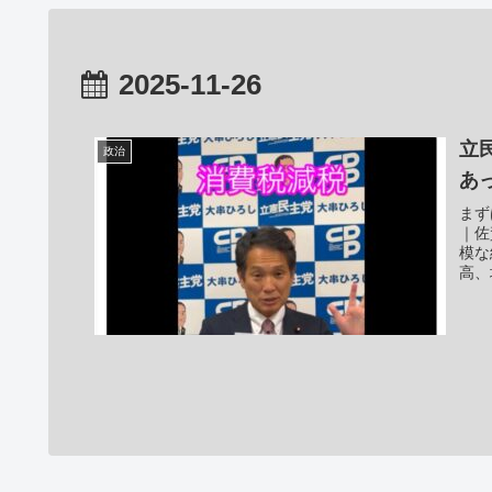
2025-11-26
立
政治
あ
まず
｜佐
模な
高、