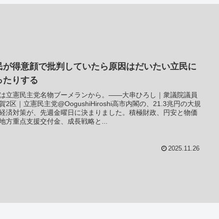
民が得意顔で批判していたら原因はだいたい立民に
ったりする
は立憲民主党名物ブーメランから。――大串ひろし｜衆議院議員
賀2区｜立憲民主党@OogushiHiroshi高市内閣の、21.3兆円の大規
経済対策が、先週金曜日に決まりました。積極財政、円安と物価
地方重点支援交付金、成長戦略と...
2025.11.26