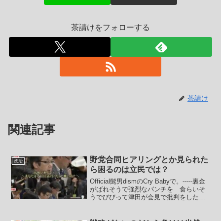
茶請けをフォローする
茶請け
関連記事
野党合同ヒアリングとか見られた
政治
ら困るのは立民では？
Official髭男dismのCry Babyで。-----裏金
がばれそうで強烈なパンチを 食らいそ
うでびびって津田が会見で批判をした立
民の金に おまえはにやけて「傷口がき
れいになる」なんて嘘をつくいつも 説
明（いいわけ）さえ うまく出来な...