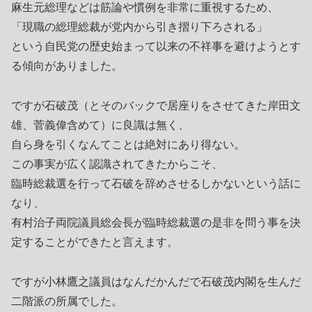
麻生元総理などは筋論や慣例を非常に重視するため、
「現職の総理総裁が党内から引き摺り下ろされる」
という自民党の歴史始まって以来の不祥事を避けようとす
る傾向がありました。
ですが石破茂（とそのバックで居座りをさせてきた岸田文
雄、菅義偉含めて）に良識は無く、
自ら身を引くなんてことは絶対にあり得ない。
この事実が広く認識されてきたからこそ、
臨時総裁選を行って石破を辞めさせるしかないという話に
なり、
有村治子両院議員総会長が臨時総裁選の是非を問う事を決
定することができたと言えます。
ですが小林鷹之議員はなんだかんだで石破茂内閣を生んだ
二階派の所属でした。