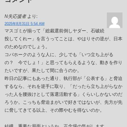
N失応援者
より:
2025年8月31日 5:54 AM
マスゴミが揃って「総裁選前倒しヤダー、石破続
投してくれー」を言うってことは、やはりその逆が、日本
のためなのでしょう。
コバホークのような人に、少しでも「いつ立ち上がる
の？ 今でしょ！」と思ってもらえるような、動きを作り
たいですが、果たして間に合うのか。
昨日の記事にもあった通り、執行部が「公表する」と脅迫
するなら、それを逆手に取り、「だったら立ち上がらなか
った人を腰抜けとして落選活動する」くらいしかないのだ
ろうか。こっちも脅迫まがいで好きではないが、先方が先
に脅してきてる以上、その際やむを得ないのか。
結構、重要な局面というか、正念場の気がします。