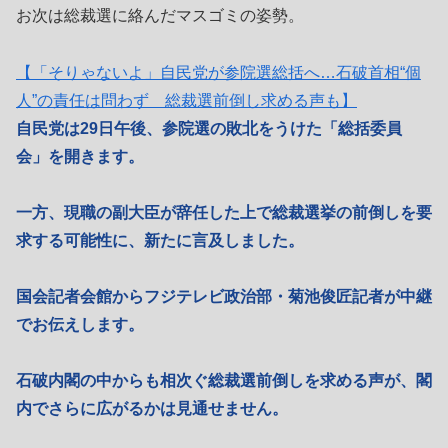
お次は総裁選に絡んだマスゴミの姿勢。
【「そりゃないよ」自民党が参院選総括へ…石破首相“個
人”の責任は問わず 総裁選前倒し求める声も】
自民党は29日午後、参院選の敗北をうけた「総括委員
会」を開きます。
一方、現職の副大臣が辞任した上で総裁選挙の前倒しを要
求する可能性に、新たに言及しました。
国会記者会館からフジテレビ政治部・菊池俊匠記者が中継
でお伝えします。
石破内閣の中からも相次ぐ総裁選前倒しを求める声が、閣
内でさらに広がるかは見通せません。