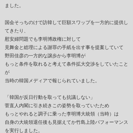
ました。
国会そっちのけで訪韓して巨額スワップを一方的に提供し
てきたり、
慰安婦問題でも李明博政権に対して
見舞金と総理による謝罪の手紙を出す事を提案していて
野田佳彦の一方的な譲歩から李明博が
もっと条件を取れると考えて条件拡大交渉をしていたこと
が
当時の韓国メディアで報じられていました。
「韓国が反日行動を取っても抗議しない」
菅直人内閣に引き続きこの姿勢を取っていたため
もっとやれると調子に乗った李明博大統領（当時）は
自身の大統領退任後も見据えてか竹島上陸パフォーマンス
を実行しました。