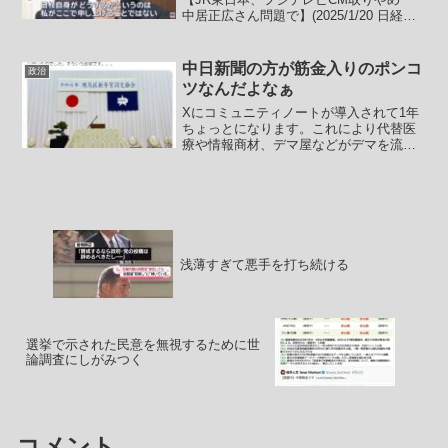
中居正広さん問題で】(2025/1/20 日経新
聞)この記事を見てほとんどの人はこう考
えたのではないでしょうか？中居正広問
題？現状はフジテレビ問題でしょうと。
中日新聞の方が筋金入りのポンコ
政治
それに性...
ツなんだよなぁ
Xにコミュニティノートが導入されて1年
ちょっとになります。これにより代替医
療や情報商材、デマ屋などがデマを流し
てもすぐにコミュニティノートを食らっ
てしまい、より多くの人達を騙して飯の
種にするということが難しくなったと思
います。また、捏造と切...
浅薄すぎて悪手を打ち続ける
選挙で示された民意を無視するために世
論調査にしがみつく
コメント