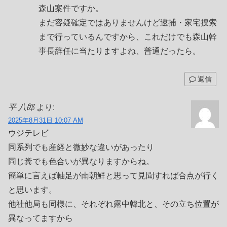
森山案件ですか。
まだ容疑確定ではありませんけど逮捕・家宅捜索
まで行っているんですから、これだけでも森山幹
事長辞任に当たりますよね、普通だったら。
返信
平 八郎
より:
2025年8月31日 10:07 AM
ウジテレビ
同系列でも産経と微妙な違いがあったり
同じ糞でも色合いが異なりますからね。
簡単に言えば軸足が南朝鮮と思って見聞すれば合点が行く
と思います。
他社他局も同様に、それぞれ露中韓北と、その立ち位置が
異なってますから