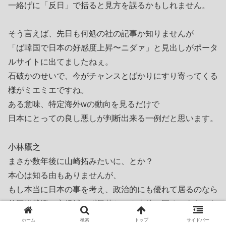
一絡げに「反日」で括ると見方を誤るかもしれません。
そう言えば、先日も何処の社の記事か知りませんが
「ば韓国で日本の好感度上昇〜ニダァ」と見出しがポータ
ルサイトに出てましたねぇ。
石破かのせいで、今がチャンスとばかりにすり寄ってくる
様がミエミエですね。
ある意味、特定海外wの動向を見るだけで
日本にとっての良し悪しが判断出来る一例だと思います。
小林鷹之
まさか数年後に山崎拓みたいに、とか？
本心は知る由もありませんが、
もし本当に日本の事を考え、政治的にも優れて居るのなら
前回総裁選で立候補せず早苗ちゃん支持に回るべきだった
と思いますが
ホーム
検索
トップ
サイドバー