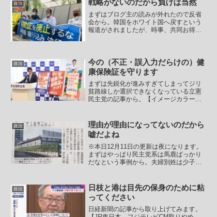
戦略がないのだから負けは当然
政治
まずはブログ主の読みが外れたので反省
会から。韓国をホワイト国へ戻すという
報道がされましたが、時事、共同お得意
の飛ばしと思っていたら本当でした。た
だし、「ホワイト国へ戻しました」では
なく「ホワイト国へ戻そうと思うんでパ
ブコメ募集する」という話...
今の（不正・誤入力だらけの）健
政治
康保険証を守ります
まずは先鋭化が進みすぎてしまってジリ
貧路線しか選択できなくなっている立憲
民主党の記事から。【イメージカラーの
青でなく赤を使用 立憲「保険証守る」
の新ポスター】立憲民主党は11日、次期
衆院選に向けた政治活動用のポスターを
理由が理由になってないのだから
政治
新たに3種類作製し、発...
嘘だよね
※本日12月11日の更新は夜になります。
まずはやっぱり民主党系は馬鹿ばっかり
だなという事例から。夫婦別姓は少子化
対策にもなるというトンデモを主張する
矢田わかこ。毎日新聞がツイートで紹介
していた記事が以下。【選択的夫婦別姓
日枝と港は目先の保身のために粘
政治
制度は少子化対策に必...
ってください
日経新聞の記事から取り上げてみます。
【JR東日本、フジテレビCM取りやめ