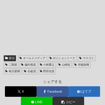
政治
オールドメディア
ポジショントーク
マスゴミ
二階派
偏向報道
小林鷹之
山崎拓
岸破政権
毎日新聞
石破茂
野田佳彦
シェアする
X
Facebook
はてブ
LINE
コピー