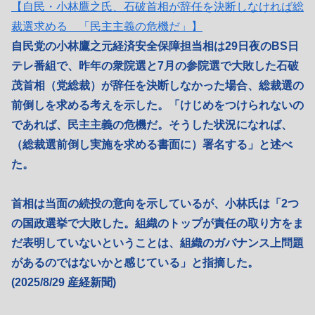
【自民・小林鷹之氏、石破首相が辞任を決断しなければ総
裁選求める 「民主主義の危機だ」】
自民党の小林鷹之元経済安全保障担当相は29日夜のBS日
テレ番組で、昨年の衆院選と7月の参院選で大敗した石破
茂首相（党総裁）が辞任を決断しなかった場合、総裁選の
前倒しを求める考えを示した。「けじめをつけられないの
であれば、民主主義の危機だ。そうした状況になれば、
（総裁選前倒し実施を求める書面に）署名する」と述べ
た。
首相は当面の続投の意向を示しているが、小林氏は「2つ
の国政選挙で大敗した。組織のトップが責任の取り方をま
だ表明していないということは、組織のガバナンス上問題
があるのではないかと感じている」と指摘した。
(2025/8/29 産経新聞)