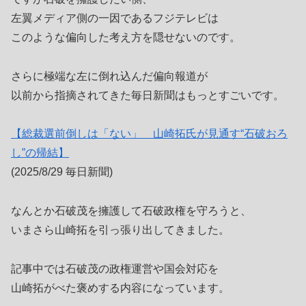
左翼メディア側の一因であるフジテレビは
このような偏向した考え方を隠せないのです。
さらに極端な左に倒れ込んだ偏向報道が
以前から指摘されてきた毎日新聞はもっとすごいです。
【総裁選前倒しは「ない」 山崎拓氏が見通す“石破おろ
し”の帰結】
(2025/8/29 毎日新聞)
なんとか石破茂を擁護して石破政権を守ろうと、
いまさら山崎拓を引っ張り出してきました。
記事中では石破茂の政権運営や国会対応を
山崎拓がべた褒めする内容になっています。