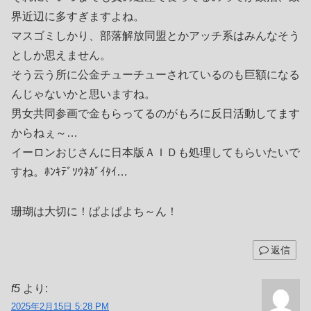
界近辺に多すぎますよね。
マスゴミしかり、部落解放同盟とかアッチ系はみんなそう
としか思えません。
そう云う所に公金チューチューされているのも巨額になる
んじゃないかと思いますね。
男女共同参画で金もらってるのがもろに反日活動してます
からねぇ～…
イーロンおじさんに日本版ＡＩＤも処理してもらいたいで
すね。ﾎﾝｷﾃﾞｿｳﾈｶﾞｲﾀｲ…
珊瑚は大切に！ぱよぱよち～ん！
返信
f5
より:
2025年2月15日 5:28 PM