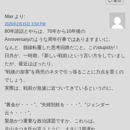
返信
Max
より:
2025年2月15日 3:59 PM
80年談話とやらは、70年から10年後の
Anniversaryのような周年行事ではありますまいに。
なんと、脱線転覆した思考回路だこと。このstupidが！
日共が、一時期、｢新しい戦前｣という言い方をしていまし
たが、最近はぱったり。
“戦後の加害”を商売のネタで引っ張ることに力点を置くの
でしょう。
実際は、戦前が急速に近づいてきているというのに。
“裏金が・・・”、“夫婦別姓を・・・”、“ジェンダー
云々・・・”。
緊急かつ重要な政治課題ですか、これらは。
片山さつき氏が言うように、まさに1周遅れ。