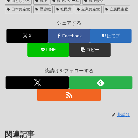
山としひろ
戦後
戦後レジーム
戦後談話
日本共産党
歴史戦
社民党
立憲共産党
立憲民主党
シェアする
X
Facebook
はてブ
LINE
コピー
茶請けをフォローする
茶請け
関連記事