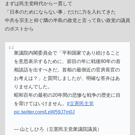
まずは民主党時代から一貫して
「日本のためにならない事」だけに力を入れてきた
中共を宗主と仰ぐ隣の半島の政党と言って良い政党の議員
のポストから
衆議院内閣委員会で「平和国家であり続けること
を意思表示するために、節目の年に戦後80年の首
相談話を出すべきだ。首相の最側近の官房長官の
お考えは？」と質問しましたが、明確な答弁はあ
りませんでした。
昭和百年の最初の20年間の悲惨な戦争の歴史に目
を背けてはいけません。
#立憲民主党
pic.twitter.com/LpW59J7m0J
— 山としひろ（立憲民主党衆議院議員）