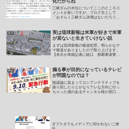
化だからね
三峡ダムの水位についてここのところコ
メントが多いですが、ブログ主として
「おそらく三峡ダム決壊はないだろう」
と考えています。なぜならそんなことに
なれば中国共産党のメンツが丸つぶれに
なるからです。そのため全力で放水して
実は琉球新報は米軍が好きで米軍
政治
長江下流域を水没させようと...
が居ないと生きていけない説
まずは琉球新報の報道犯罪。明らかなデ
マ報道がありましたので取り上げます。
【米兵が本紙記者に銃口 那覇軍港警備
訓練の取材中に】( 在沖米陸軍は31日
夕、米軍那覇港湾施設（那覇軍港）で基
地警備訓練を実施した。銃を携帯し武装
煽る事が目的になっているテレビ
政治
した兵士が軍港内の倉庫...
が問題なのでは？
陰謀論に染まってロシアンナラティブを
振り回したりとかなりアレな方向に行っ
ちゃった感のあるチャンネル桜が原口一
博と意気投合したようです。引き返せな
いところまで行ってしまわれた感があり
ます。先日ソニーインタラクティブエン
タテインメント（SIE)...
ダブスタでもメディアに叩かれないご身
分