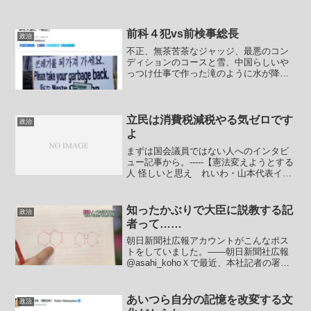
前科４犯vs前検事総長
政治
不正、無茶苦茶なジャッジ、最悪のコン
ディションのコースと雪、中国らしいや
っつけ仕事で作った滝のように水が降っ
てくる選手村。不味くしょぼい食事。検
閲と情報を盗み出す機能のための公式ア
プリ。おそらく五輪史上最低の五輪とし
て歴史に名を残すことにな...
立民は消費税減税やる気ゼロです
政治
よ
まずは国会議員ではない人へのインタビ
ュー記事から。-----【憲法変えようとする
人 怪しいと思え れいわ・山本代表イン
タビュー】れいわ新選組の山本太郎代表
は本紙の単独インタビューに応じ、安倍
政権が目指す改憲に「現行憲法を守らず
知ったかぶりで大臣に説教する記
政治
に変えようとす...
者って……
朝日新聞社広報アカウントがこんなポス
トをしていました。――朝日新聞社広報
@asahi_kohoＸで最近、本社記者の署名
から個人の出自や属性に関する言及があ
ります。朝日新聞社は記事の内容に対す
る様々な意見や批判は真摯に受け止めま
あいつら自分の記憶を改変する文
政治
す。一方で、記...