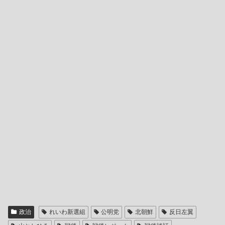
政治
れいわ新選組
公明党
北朝鮮
反日左翼