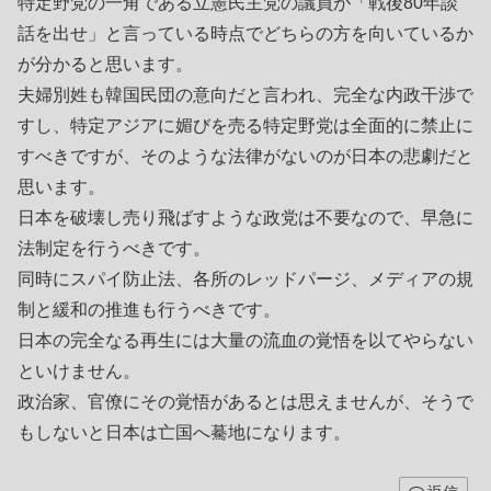
特定野党の一角である立憲民主党の議員が「戦後80年談
話を出せ」と言っている時点でどちらの方を向いているか
が分かると思います。
夫婦別姓も韓国民団の意向だと言われ、完全な内政干渉で
すし、特定アジアに媚びを売る特定野党は全面的に禁止に
すべきですが、そのような法律がないのが日本の悲劇だと
思います。
日本を破壊し売り飛ばすような政党は不要なので、早急に
法制定を行うべきです。
同時にスパイ防止法、各所のレッドパージ、メディアの規
制と緩和の推進も行うべきです。
日本の完全なる再生には大量の流血の覚悟を以てやらない
といけません。
政治家、官僚にその覚悟があるとは思えませんが、そうで
もしないと日本は亡国へ驀地になります。