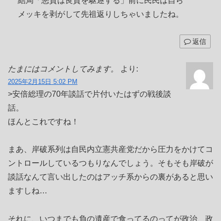
結局「悪貨は良貨を駆逐する」前に民民は自ら
メッキを剥がして先祖返りしちゃいましたね。
返信
たまにはコメントしてみます。
より:
2025年2月15日 5:02 PM
>安倍総理の70年談話で片付いたはずの戦後談
話。
ほんとこれですね！
まあ、岸破系列は自民内立憲共産党だから圧力をかけてコ
ントロールしているつもりなんでしょう。そもそも岸破が
談話なんて言い出したのはアッチ系からの裏があると思い
ますしね…
それに、いつまでも負の遺産で食ってるのってが政治、政