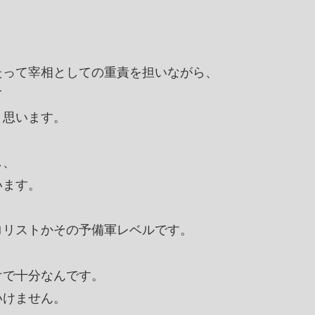
たって宰相としての重責を担いながら、
て
と思います。
し、
います。
ロリストかその予備軍レベルです。
けで十分なんです。
いけません。