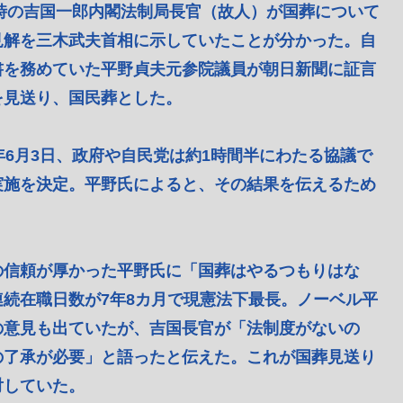
当時の吉国一郎内閣法制局長官（故人）が国葬について
見解を三木武夫首相に示していたことが分かった。自
書を務めていた平野貞夫元参院議員が朝日新聞に証言
を見送り、国民葬とした。
6月3日、政府や自民党は約1時間半にわたる協議で
実施を決定。平野氏によると、その結果を伝えるため
信頼が厚かった平野氏に「国葬はやるつもりはな
続在職日数が7年8カ月で現憲法下最長。ノーベル平
の意見も出ていたが、吉国長官が「法制度がないの
の了承が必要」と語ったと伝えた。これが国葬見送り
対していた。