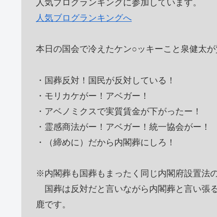
人気ブログランキングに参加しています。
人気ブログランキングへ
本日の国会で冷えたケン○ッキーこと泉健太が
・国葬反対！国民が反対している！
・モリカケがー！アベガー！
・アベノミクスで実質賃金が下がったー！
・霊感商法がー！アベガー！統一協会がー！
・（締めに）だから内閣葬にしろ！
※内閣葬も国葬もまったく同じ内閣府設置法
国葬は反対だと言いながら内閣葬と言い張る
鹿です。