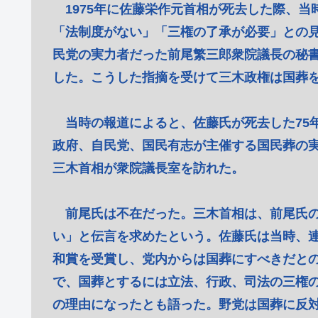
1975年に佐藤栄作元首相が死去した際、
「法制度がない」「三権の了承が必要」との
民党の実力者だった前尾繁三郎衆院議長の秘
した。こうした指摘を受けて三木政権は国葬
当時の報道によると、佐藤氏が死去した75年
政府、自民党、国民有志が主催する国民葬の
三木首相が衆院議長室を訪れた。
前尾氏は不在だった。三木首相は、前尾氏の
い」と伝言を求めたという。佐藤氏は当時、連
和賞を受賞し、党内からは国葬にすべきだと
で、国葬とするには立法、行政、司法の三権
の理由になったとも語った。野党は国葬に反