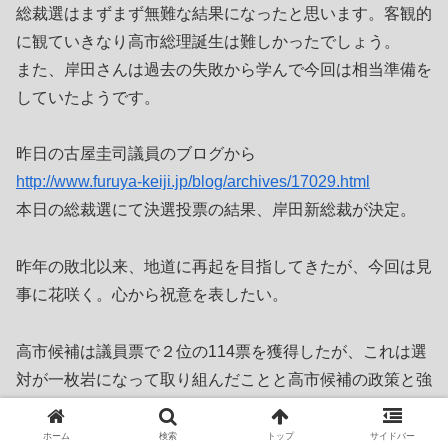
総裁選はまずまず無難な結果になったと思います。客観的
に観ていきなり高市総理誕生は難しかったでしょう。
また、岸田さんは過去の失敗から学んで今回は相当準備を
していたようです。
昨日の古屋圭司議員のブログから
http://www.furuya-keiji.jp/blog/archives/17029.html
本日の総裁選にて決選投票の結果、岸田新総裁が決定。
昨年の敗北以来、地道に再起を目指してきたが、今回は見
事に花咲く。心から祝意を表したい。
高市候補は議員票で２位の114票を獲得したが、これは選
対が一枚岩になって取り組んだことと高市候補の政策と強
いメッセージ力が多くの議員の心を動かした結果だ。
ホーム
検索
トップ
サイドバー