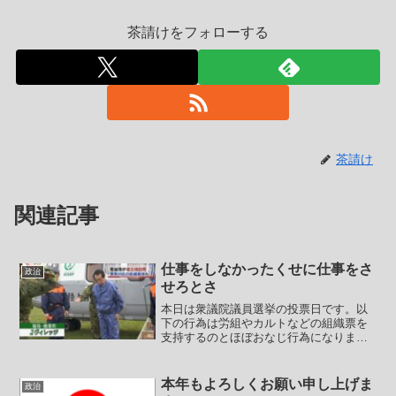
茶請けをフォローする
茶請け
関連記事
仕事をしなかったくせに仕事をさ
政治
せろとさ
本日は衆議院議員選挙の投票日です。以
下の行為は労組やカルトなどの組織票を
支持するのとほぼおなじ行為になりま
す。・投票を棄権する（投票率が下が
り、相対的に組織票の影響力を引き上げ
る）・白票を投じる（前者と同じ、単に
本年もよろしくお願い申し上げま
政治
無効票となって組織票の影響力...