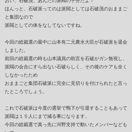
おい、石破茂、あんたの派閥の子分だよ！
ほんっと、石破派ってのは派閥としては石破茂のおままご
と集団なので
派閥としての体をなしてないですね。
今回の総裁選の最中に山本有二元農水大臣が石破派を退会
しました。
前回の総裁選の時も山本議員の助言を石破がガン無視し、
派閥の会合にすら出ない石破らしく、その後のケアも全く
しなかったため
おままごと集団石破派に完全に見切りを付けられたと言っ
たところでしょう。
これで石破派は今度の選挙で鴨下が引退することもあって
派閥は１５人にまで減る事になります。
今回の総裁選で真っ先に河野支持で動いたメンバーなども