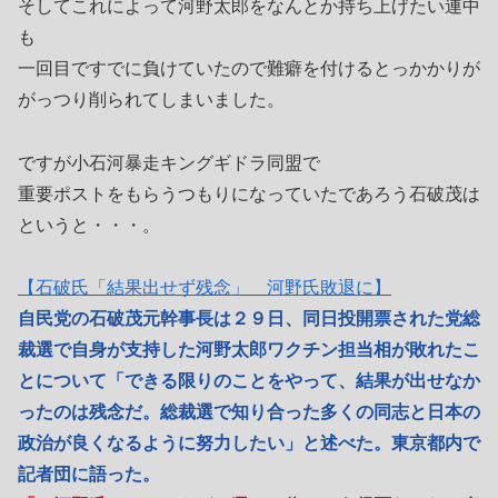
そしてこれによって河野太郎をなんとか持ち上げたい連中
も
一回目ですでに負けていたので難癖を付けるとっかかりが
がっつり削られてしまいました。
ですが小石河暴走キングギドラ同盟で
重要ポストをもらうつもりになっていたであろう石破茂は
というと・・・。
【石破氏「結果出せず残念」 河野氏敗退に】
自民党の石破茂元幹事長は２９日、同日投開票された党総
裁選で自身が支持した河野太郎ワクチン担当相が敗れたこ
とについて「できる限りのことをやって、結果が出せなか
ったのは残念だ。総裁選で知り合った多くの同志と日本の
政治が良くなるように努力したい」と述べた。東京都内で
記者団に語った。