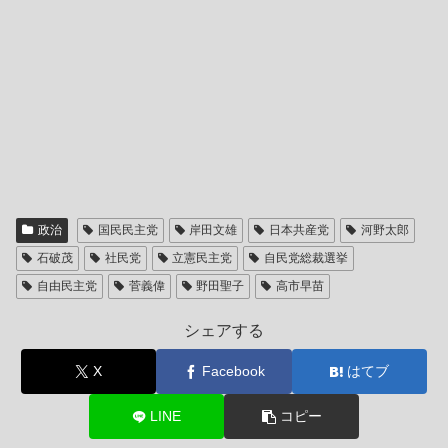
政治
国民民主党
岸田文雄
日本共産党
河野太郎
石破茂
社民党
立憲民主党
自民党総裁選挙
自由民主党
菅義偉
野田聖子
高市早苗
シェアする
X
Facebook
はてブ
LINE
コピー