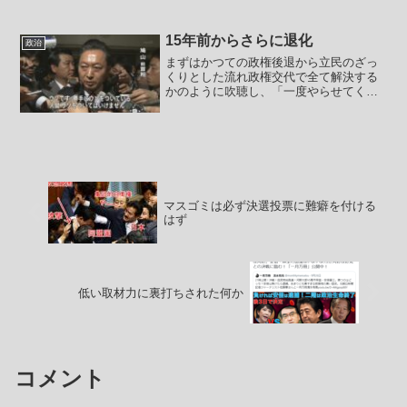
ない事がわからないはずがありません。
嘘だろうと騙すことができればそれでい
いという程度なのでしょう...
15年前からさらに退化
政治
まずはかつての政権後退から立民のざっ
くりとした流れ政権交代で全て解決する
かのように吹聴し、「一度やらせてくだ
さい！ダメだったら変えればいいんで
す！」（主要メンバーはその15年前に細
川内閣で失敗したメンバー）で民主党が
政権奪取↓マスゴミが下駄...
マスゴミは必ず決選投票に難癖を付ける
はず
低い取材力に裏打ちされた何か
コメント