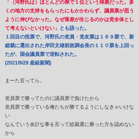
「（河野氏は）ほとんどの県で１位という得票だった。多
くの地方の支持をもらったにもかかわらず、議員票が思う
ように伸びなかった。なぜ落差が生じるのかは党全体とし
て考えないといけない」
とも語った。
１回目の投票で、河野氏の党員・党友票は１６９票で、新
総裁に選出された岸田文雄前政調会長の１１０票を上回っ
たが、国会議員票で逆転された。
(2021/9/29 産経新聞)
まーた言ってら。
党員票で勝ってたのに議員票で負けたから
党員票で勝っている俺たちが勝てるようにしなきゃいけな
い
なんていう余計な事を言って総裁選に勝った方を認めない
から