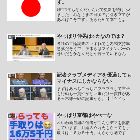
す。
昨年1年もなんだかんだで更新を続けられ
ました。みなさまの日頃のお引き立てが
あればこそです。あらためて本年もよろ
しくお願い申し上げます。さて、年始一
発目ですが明るくない話を書いておきた
いと思います。昨年の総選挙では小沢一
やっぱり伸晃は○カなのでは？
政治
郎が選挙区で落選しまし...
各社の世論調査のいずれでも内閣支持率
急落だそうで。茂木らはマイナンバーの
せいだとかなんだとか言っているなんて
話もありますが、岸田は自民支持層が嫌
がっている中でLGBT法強行を指示し自民
党内のルールも破壊して押し通らせまし
たし、しょせんは財務...
記者クラブメディアを優遇しても
政治
マイナスにしかならない
まずはあっちこっちにブラブラして主張
も行動も一貫性がない事だけ一貫性があ
る玉木雄一郎の記事から。【「ツイッタ
ー廃人」こと国民・玉木氏がSNS発信で
首相に助言「記者会見や国会で話を」】
国民民主党の玉木雄一郎代表は7日の記者
やっぱり京都はやべーな
政治
会見で、高市早苗首相...
れいわ新選組の信者がこんなデマを拡散
しています。月給３０万円もらっても手
取りは１６万５千円。明らかな嘘です。
まともに働いていたらこんな額にはなら