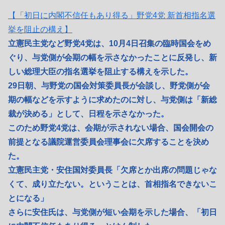
【「初日に内閣不信任もあり得る」野党4党 新首相指名選
挙を阻止の構え】
立憲民主党など野党4党は、10月4日召集の臨時国会をめ
ぐり、与党側が会期の幅を示さなかったことに反発し、新
しい総理大臣の指名選挙を阻止する構えを示した。
29日朝、与野党の国会対策委員長が会談し、野党側が会
期の幅などを示すように求めたのに対し、与党側は「新総
裁が決める」として、日程を示さなかった。
このため野党4党は、会期が示されない場合、国会開会の
前提となる議院運営委員会理事会に欠席することを決め
た。
立憲民主党・安住国対委員長「欠席とか出席の問題じゃな
くて、成り立たない。ということは、首相指名できないこ
とになる」
さらに安住氏は、与党側が短い会期を示した場合、「初日