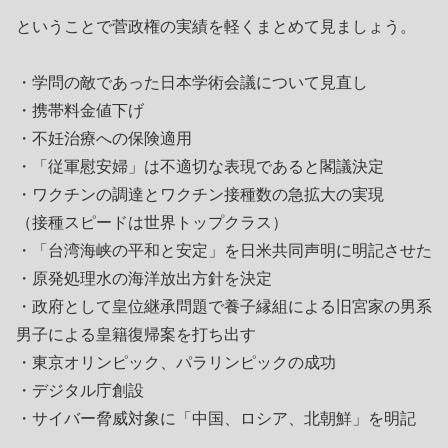
ということで菅政権の実績を軽くまとめて見ましょう。
・学問の敵であった日本学術会議について見直し
・携帯料金値下げ
・不妊治療への保険適用
・「従軍慰安婦」は不適切な表現であると閣議決定
・ワクチンの調達とワクチン接種数の急拡大の実現
（接種スピードは世界トップクラス）
・「台湾海峡の平和と安定」を日米共同声明に明記させた
・原発処理水の海洋放出方針を決定
・政府として皇位継承問題で養子縁組による旧宮家の男系
男子による皇籍復帰案を打ち出す
・東京オリンピック、パラリンピックの成功
・デジタル庁創設
・サイバー脅威対象に「中国、ロシア、北朝鮮」を明記