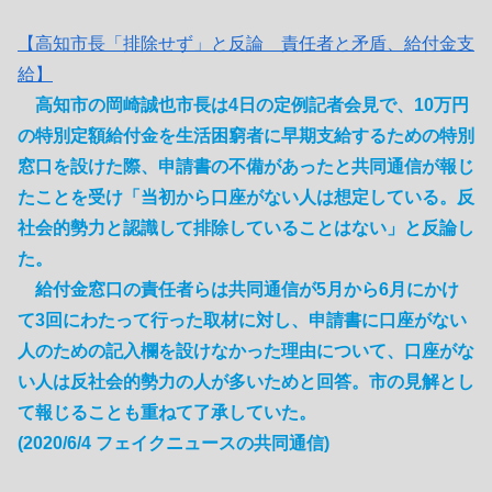
【高知市長「排除せず」と反論 責任者と矛盾、給付金支
給】
高知市の岡崎誠也市長は4日の定例記者会見で、10万円
の特別定額給付金を生活困窮者に早期支給するための特別
窓口を設けた際、申請書の不備があったと共同通信が報じ
たことを受け「当初から口座がない人は想定している。反
社会的勢力と認識して排除していることはない」と反論し
た。
給付金窓口の責任者らは共同通信が5月から6月にかけ
て3回にわたって行った取材に対し、申請書に口座がない
人のための記入欄を設けなかった理由について、口座がな
い人は反社会的勢力の人が多いためと回答。市の見解とし
て報じることも重ねて了承していた。
(2020/6/4 フェイクニュースの共同通信)