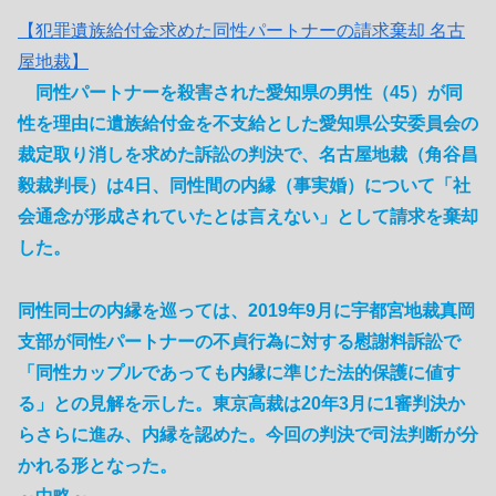
【犯罪遺族給付金求めた同性パートナーの請求棄却 名古
屋地裁】
同性パートナーを殺害された愛知県の男性（45）が同
性を理由に遺族給付金を不支給とした愛知県公安委員会の
裁定取り消しを求めた訴訟の判決で、名古屋地裁（角谷昌
毅裁判長）は4日、同性間の内縁（事実婚）について「社
会通念が形成されていたとは言えない」として請求を棄却
した。
同性同士の内縁を巡っては、2019年9月に宇都宮地裁真岡
支部が同性パートナーの不貞行為に対する慰謝料訴訟で
「同性カップルであっても内縁に準じた法的保護に値す
る」との見解を示した。東京高裁は20年3月に1審判決か
らさらに進み、内縁を認めた。今回の判決で司法判断が分
かれる形となった。