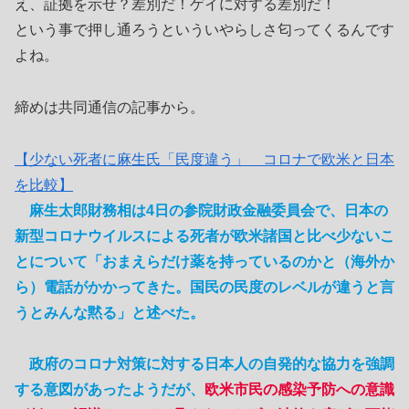
え、証拠を示せ？差別だ！ゲイに対する差別だ！
という事で押し通ろうといういやらしさ匂ってくるんです
よね。
締めは共同通信の記事から。
【少ない死者に麻生氏「民度違う」 コロナで欧米と日本
を比較】
麻生太郎財務相は4日の参院財政金融委員会で、日本の
新型コロナウイルスによる死者が欧米諸国と比べ少ないこ
とについて「おまえらだけ薬を持っているのかと（海外か
ら）電話がかかってきた。国民の民度のレベルが違うと言
うとみんな黙る」と述べた。
政府のコロナ対策に対する日本人の自発的な協力を強調
する意図があったようだが、
欧米市民の感染予防への意識