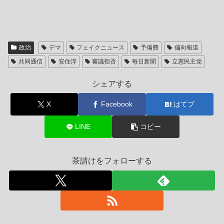
政治
デマ
フェイクニュース
予備費
偏向報道
共同通信
安住淳
審議拒否
毎日新聞
立憲民主党
シェアする
X
Facebook
はてブ
LINE
コピー
茶請けをフォローする