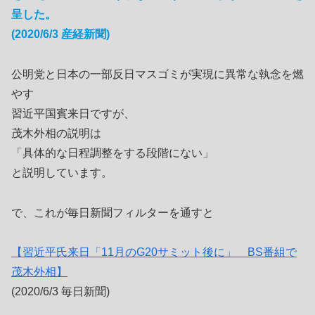
呈した。
(2020/6/3 産経新聞)
公明党と日本の一部反日マスゴミが実現に異常な執念を燃
やす
習近平国賓来日ですが、
茂木外相の説明は
「具体的な日程調整をする段階にない」
と説明しています。
で、これが毎日新聞フィルターを通すと
【習近平氏来日「11月のG20サミット後に」 BS番組で
茂木外相】
(2020/6/3 毎日新聞)