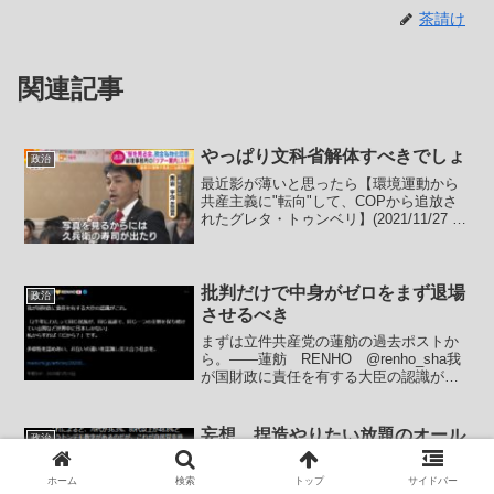
茶請け
関連記事
やっぱり文科省解体すべきでしょ
政治
最近影が薄いと思ったら【環境運動から
共産主義に"転向"して、COPから追放さ
れたグレタ・トゥンベリ】(2021/11/27 キ
ャノングローバル戦略研究所)グレタさん
共産主義へ転向してたようです。ま、日
本では「ガキ」という部分しか売りがな
い登...
批判だけで中身がゼロをまず退場
政治
させるべき
まずは立件共産党の蓮舫の過去ポストか
ら。――蓮舫 RENHO @renho_sha我
が国財政に責任を有する大臣の認識がこ
れ。「2千年にわたって同じ民族が、同じ
言語で、同じ一つの王朝を保ち続けてい
る国など世界中に日本しかない」私から
妄想、捏造やりたい放題のオール
政治
すれば「だ...
ドメディアこそ処罰制度や規制が
必要
ホーム
検索
トップ
サイドバー