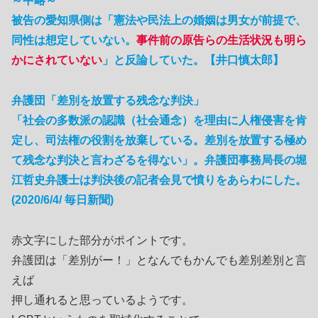
～中略～
被告の愛知県側は「憲法や民法上の婚姻は男女が前提で、
同性は想定していない。
事件前の原告らの生活状況も明ら
かにされていない
」と反論していた。【井口慎太郎】
弁護団「差別を放置する残念な判決」
「社会の多数派の認識（社会通念）を理由に人権侵害を肯
定し、司法権の役割を放棄している。差別を放置する極め
て残念な判決と言わざるを得ない」。弁護団事務局長の堀
江哲史弁護士は判決後の記者会見で憤りをあらわにした。
(2020/6/4/ 毎日新聞)
赤文字にした部分がポイントです。
弁護団は「差別がー！」となんでもかんでも差別差別と言
えば
押し通れると思っているようです。