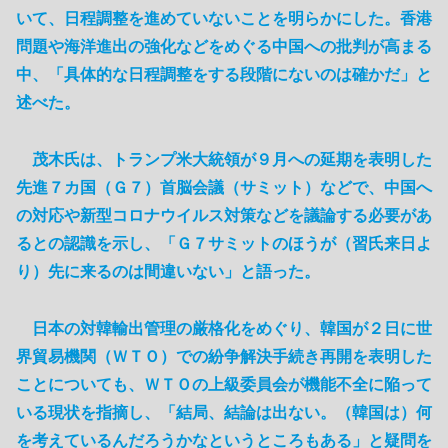
いて、日程調整を進めていないことを明らかにした。香港
問題や海洋進出の強化などをめぐる中国への批判が高まる
中、「具体的な日程調整をする段階にないのは確かだ」と
述べた。
茂木氏は、トランプ米大統領が９月への延期を表明した
先進７カ国（Ｇ７）首脳会議（サミット）などで、中国へ
の対応や新型コロナウイルス対策などを議論する必要があ
るとの認識を示し、「Ｇ７サミットのほうが（習氏来日よ
り）先に来るのは間違いない」と語った。
日本の対韓輸出管理の厳格化をめぐり、韓国が２日に世
界貿易機関（ＷＴＯ）での紛争解決手続き再開を表明した
ことについても、ＷＴＯの上級委員会が機能不全に陥って
いる現状を指摘し、「結局、結論は出ない。（韓国は）何
を考えているんだろうかなというところもある」と疑問を