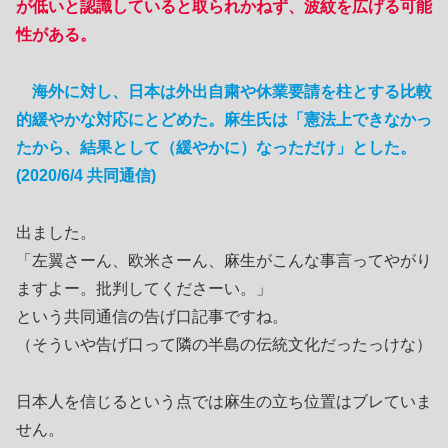
が低いと認識していると取られかねず、波紋を広げる可能
性がある。
海外に対し、日本は外出自粛や休業要請を柱とする比較
的緩やかな対応にとどめた。麻生氏は「憲法上できなかっ
たから、結果として（緩やかに）なっただけ」とした。
(2020/6/4 共同通信)
出ました。
「左翼さーん、欧米さーん、麻生がこんな事言ってやがり
ますよー。批判してくださーい。」
という共同通信の告げ口記事ですね。
（そういや告げ口って隣の半島の伝統文化だったっけな）
日本人を信じるという点では麻生の立ち位置はブレていま
せん。