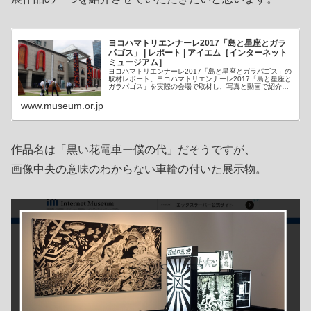
ヨコハマトリエンナーレ2017「島と星座とガラ
パゴス」 | レポート | アイエム［インターネット
ミュージアム］
ヨコハマトリエンナーレ2017「島と星座とガラパゴス」の
取材レポート。ヨコハマトリエンナーレ2017「島と星座と
ガラパゴス」を実際の会場で取材し、写真と動画で紹介。
行ったからこそ分かるヨコハマトリエンナーレ2017「島と
星座とガラパゴス」の...
www.museum.or.jp
作品名は「黒い花電車ー僕の代」だそうですが、
画像中央の意味のわからない車輪の付いた展示物。