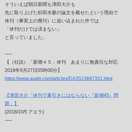
そういえば朝日新聞も津田大介も
先に取り上げた杉田水脈の論文を載せたという理由で
休刊（事実上の廃刊）に追い込まれた件では
「休刊だけでは済まない」
と言っていました。
—–
【（社説）「新潮４５」休刊 あまりに無責任な対応
2018年9月27日05時00分】
https://www.asahi.com/articles/DA3S13697331.html
【津田大介「休刊で幕引きにはならない『新潮45』問
題」】
(2018/10/5 アエラ)
—–