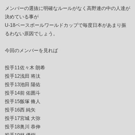
メンバーの選抜に明確なルールがなく高野連の中の人達が
決めている事が
U-18ベースボールワールドカップで毎度日本があまり振
るわない原因でしょう。
今回のメンバーを見れば
投手11佐々木 朗希
投手12浅田 将汰
投手13池田 陽佑
投手14前 佑囲斗
投手15飯塚 脩人
投手16西 純矢
投手17宮城 大弥
投手18奥川 恭伸