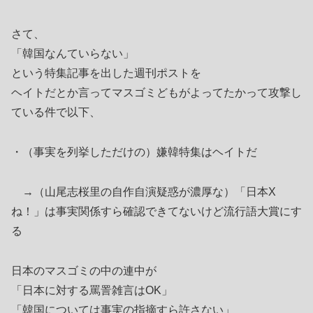
さて、
「韓国なんていらない」
という特集記事を出した週刊ポストを
ヘイトだとか言ってマスゴミどもがよってたかって攻撃し
ている件で以下、
・（事実を列挙しただけの）嫌韓特集はヘイトだ
→（山尾志桜里の自作自演疑惑が濃厚な）「日本X
ね！」は事実関係すら確認できてないけど流行語大賞にす
る
日本のマスゴミの中の連中が
「日本に対する罵詈雑言はOK」
「韓国については事実の指摘すら許さない」