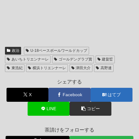
政治
U-18ベースボールワールドカップ
あいちトリエンナーレ
ゴールデングラブ賞
建畠晢
東浩紀
横浜トリエンナーレ
津田大介
高野連
シェアする
X
Facebook
はてブ
LINE
コピー
茶請けをフォローする