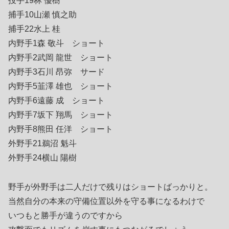
投手19林 優樹
捕手10山瀬 慎之助
捕手22水上 桂
内野手1森 敬斗 ショート
内野手2武岡 龍世 ショート
内野手3石川 昂弥 サード
内野手5韮澤 雄也 ショート
内野手6遠藤 成 ショート
内野手7坂下 翔馬 ショート
内野手8熊田 任洋 ショート
外野手21鵜沼 魁斗
外野手24横山 陽樹
野手が外野手は二人だけで残りはショートばっかりと。
当然自分の本来の守備位置以外を守る事になるわけで
いつもと勝手が違うのですから