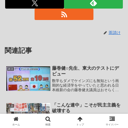
茶請け
関連記事
藤巻健○先生、東大のテストにデ
政治
ビュー
数学もダメでケインズにも無知という画
期的な経済学をやっていたと思われる日
本維新の会の藤巻健太議員はおそらく三
角関数が理解できない自分を正当化する
ためにでしょう。三角関数を否定する自
分を正当化するためにしつこくツイート
「こんな連中」こそが民主主義を
政治
を繰り返していました。そ...
破壊する
トップ画像は９月２３日の中国新聞の記
事のスクリーンショットです。広島で国
ホーム
検索
トップ
サイドバー
葬上めろデモをやっていたようなのです