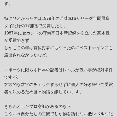
す。
特にひどかったのは1979年の若菜嘉晴がリーグ年間最多
タイ記録の17捕逸で受賞したり、
1987年にセカンドの守備率日本新記録を樹立した高木豊
が受賞できず
しかもこの年は首位打者にもなったのにベストナインにも
選出されなかったなど。
スポーツに限らず日本の記者はレベルが低い事が絶対条件
ですが、
客観的な数字のチェックすらせずに個人の好き嫌いで受賞
者を決めるため度々物議を醸しています。
きちんとしたプロ意識があるのなら
こういう自分たちの主観でしか物を語れない低レベルな記