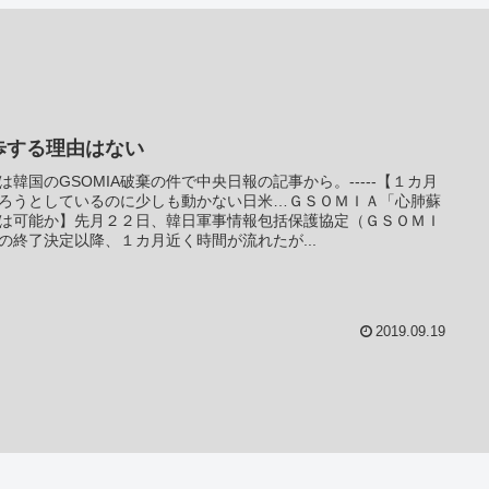
歩する理由はない
は韓国のGSOMIA破棄の件で中央日報の記事から。-----【１カ月
ろうとしているのに少しも動かない日米…ＧＳＯＭＩＡ「心肺蘇
は可能か】先月２２日、韓日軍事情報包括保護協定（ＧＳＯＭＩ
の終了決定以降、１カ月近く時間が流れたが...
2019.09.19