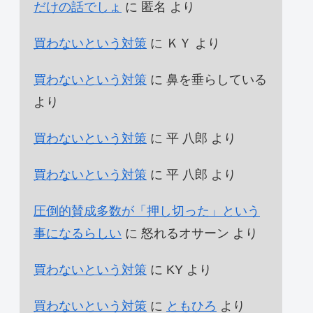
だけの話でしょ
に
匿名
より
買わないという対策
に
ＫＹ
より
買わないという対策
に
鼻を垂らしている
より
買わないという対策
に
平 八郎
より
買わないという対策
に
平 八郎
より
圧倒的賛成多数が「押し切った」という
事になるらしい
に
怒れるオサーン
より
買わないという対策
に
KY
より
買わないという対策
に
ともひろ
より