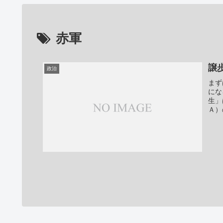
赤軍
譲
政治
まず
にな
生」
Ａ）