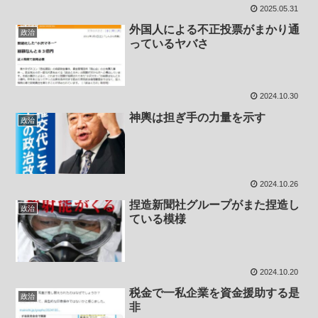
2025.05.31
外国人による不正投票がまかり通
政治
っているヤバさ
2024.10.30
神輿は担ぎ手の力量を示す
政治
2024.10.26
捏造新聞社グループがまた捏造し
政治
ている模様
2024.10.20
税金で一私企業を資金援助する是
政治
非