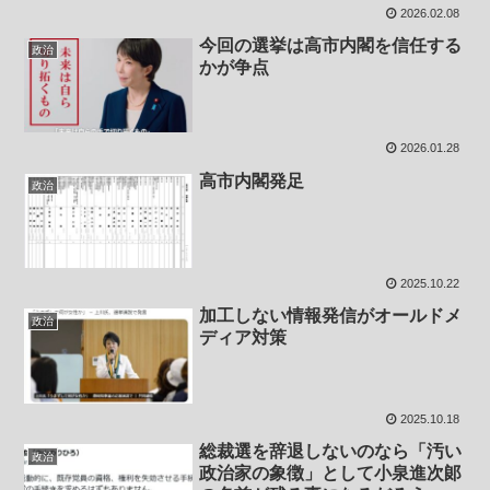
2026.02.08
今回の選挙は高市内閣を信任する
政治
かが争点
2026.01.28
高市内閣発足
政治
2025.10.22
加工しない情報発信がオールドメ
政治
ディア対策
2025.10.18
総裁選を辞退しないのなら「汚い
政治
政治家の象徴」として小泉進次郞