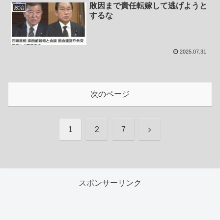
敗因まで責任転嫁して逃げようと
政治
するな
2025.07.31
次のページ
次
1
2
7
へ
スポンサーリンク