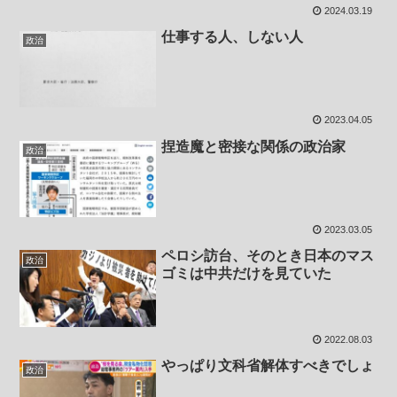
2024.03.19
仕事する人、しない人
政治
2023.04.05
捏造魔と密接な関係の政治家
政治
2023.03.05
ペロシ訪台、そのとき日本のマス
政治
ゴミは中共だけを見ていた
2022.08.03
やっぱり文科省解体すべきでしょ
政治