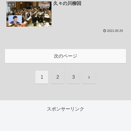
久々の川柳回
政治
2021.05.29
次のページ
次
1
2
3
へ
スポンサーリンク