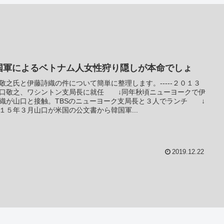
国軍によるベトナム人女性狩り隠しが本命でしょ
敬之氏と伊藤詩織の件について簡単に整理します。-----２０１３
口敬之、ワシントン支局長に就任 ↓同年秋頃ニューヨークで伊
織が山口と接触。TBSのニューヨーク支局長と３人でランチ ↓
１５年３月山口が米国の公文書から韓国軍...
2019.12.22