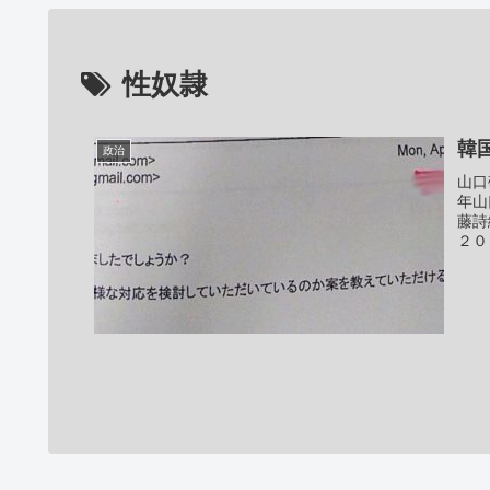
性奴隷
韓
政治
山口
年山
藤詩
２０