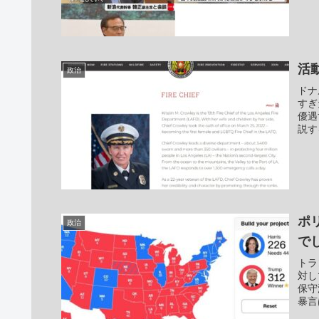
活
政治
ドナ
すぎ
優遇
説する
ポ
政治
で
トラ
対し
保守
暴言