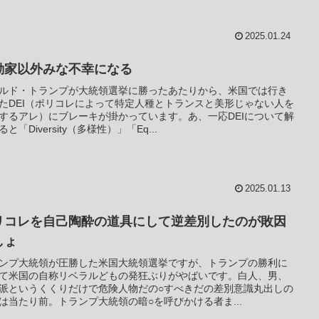
2025.01.24
動家以外みな不幸になる
ルド・トランプが大統領選挙に勝ったあたりから、米国では行き
たDEI（ポリコレによって特定人種とトランスと美形じゃない人を
するアレ）にブレーキが掛かっています。あ、一応DEIについて解
と「Diversity（多様性）」「Eq...
2025.01.13
リコレを自己陶酔の道具にして逆差別したのが敗因
しょ
ンプ大統領が圧勝した米国大統領選挙ですが、トランプの勝利に
て米国の自称リベラルどもの発狂ぶりがやばいです。白人、男、
派というくくりだけで危険人物だの○すべきだの差別意識丸出しの
は当たり前。トランプ大統領の暗○を呼びかける者ま...