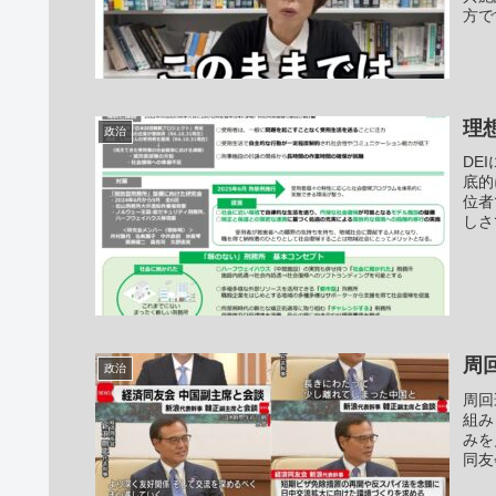
方で
理
政治
DE
底的
位者
しさ
周
政治
周回
組み
みを
同友