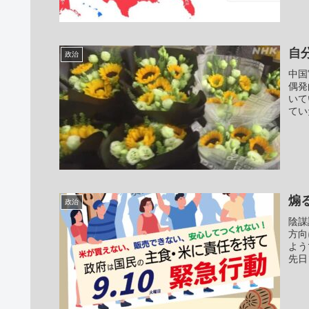
自
政治
中国
偶発
いて
てい
煽
政治
陰謀
方向
よう
先日