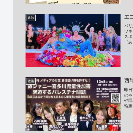
エ
政治
パリ
ワネ
スポ
（あ
西
政治
昨日
のや
や国
輪旗