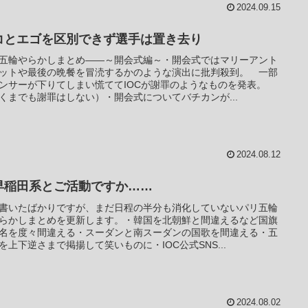
2024.09.15
コとエゴを区別できず選手は置き去り
五輪やらかしまとめ――～開会式編～・開会式ではマリーアント
ットや最後の晩餐を冒涜するかのような演出に批判殺到。 一部
ンサーが下りてしまい慌ててIOCが謝罪のようなものを発表。
くまでも謝罪はしない）・開会式についてバチカンが...
2024.08.12
早稲田系とご活動ですか……
書いたばかりですが、まだ日程の半分も消化していないパリ五輪
らかしまとめを更新します。・韓国を北朝鮮と間違えるなど国旗
名を度々間違える・スーダンと南スーダンの国歌を間違える・五
を上下逆さまで掲揚して笑いものに・IOC公式SNS...
2024.08.02