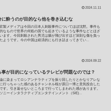
2024.11.11
分に酔うのが目的なら他を巻き込むな
官製メディアは今回の日本人刺殺事件についてほぼ沈黙。事件も
的なもので世界の何処の国でも起きているような事件などとほざ
います。今回刺殺された男児は腸が飛び出すほど深刻な傷を負っ
たようです。今の中国は経済的にも行き詰まってきてい...
2024.09.22
る事が目的になっているテレビが問題なのでは？
論に染まってロシアンナラティブを振り回したりとかなりアレな
に行っちゃった感のあるチャンネル桜が原口一博と意気投合した
です。引き返せないところまで行ってしまわれた感があります。
ソニーインタラクティブエンタテインメント（SIE)...