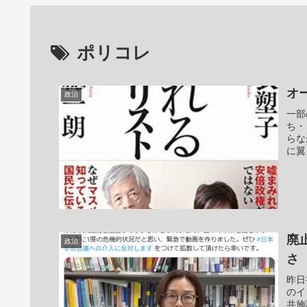
ポリコレ
オ
政治
一部
ち・
らな
に翼
廃
政治
さ
昨日
のイ
共施