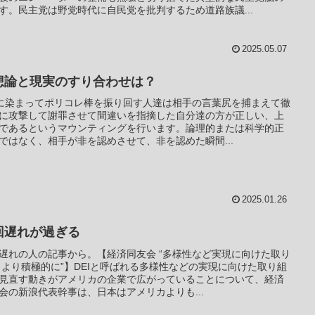
す。民主党は野党時代に自民党を批判するため道路族議...
2025.05.07
想論と現実のすり合わせは？
Iに染まってポリコレ棒を振り回す人達は相手の言葉尻を捕まえて徹
に攻撃して謝罪させて間違いを指摘した自分達の方が正しい、上
であるというマウンティングを行います。論理的または科学的正
ではなく、相手が非を認めさせて、非を認めた瞬間...
2025.01.26
回遅れが過ぎる
遅れの人の記事から。【経済同友会 “多様性など実現に向けた取り
 より積極的に”】DEIと呼ばれる多様性などの実現に向けた取り組
見直す動きがアメリカの企業で広がっていることについて、経済
会の新浪代表幹事は、日本はアメリカよりも...