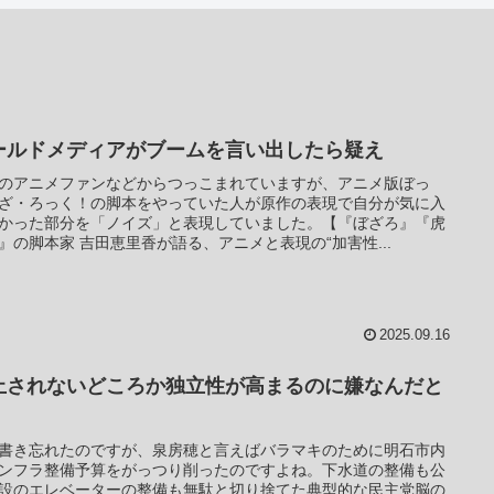
ールドメディアがブームを言い出したら疑え
のアニメファンなどからつっこまれていますが、アニメ版ぼっ
ざ・ろっく！の脚本をやっていた人が原作の表現で自分が気に入
かった部分を「ノイズ」と表現していました。【『ぼざろ』『虎
』の脚本家 吉田恵里香が語る、アニメと表現の“加害性...
2025.09.16
止されないどころか独立性が高まるのに嫌なんだと
書き忘れたのですが、泉房穂と言えばバラマキのために明石市内
ンフラ整備予算をがっつり削ったのですよね。下水道の整備も公
設のエレベーターの整備も無駄と切り捨てた典型的な民主党脳の