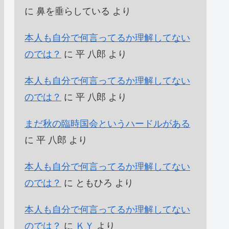
に
鼻を垂らしている
より
本人も自分で何言ってるか理解してない
のでは？
に
平 八郎
より
本人も自分で何言ってるか理解してない
のでは？
に
平 八郎
より
まだ秋の臨時国会というハードルがある
に
平 八郎
より
本人も自分で何言ってるか理解してない
のでは？
に
ともひろ
より
本人も自分で何言ってるか理解してない
のでは？
に
ＫＹ
より