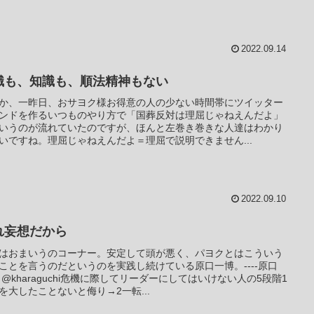
2022.09.14
識も、知識も、順法精神もない
か、一昨日、おサヨク様お得意の人の少ない時間帯にツイッター
ンドを作るいつものやり方で「国葬反対は理屈じゃねえんだよ」
いうのが流れていたのですが、ほんと左巻き巻きな人達はわかり
いですね。理屈じゃねえんだよ＝理屈で説明できません...
2022.09.10
れ妄想だから
はおまいうのコーナー。安定して頭が悪く、パヨクとはこういう
ことを言うのだというのを実践し続けている原口一博。----原口
 @kharaguchi危機に際してリーダーにしてはいけない人の5段階1
を大したことないと侮り→2一転...