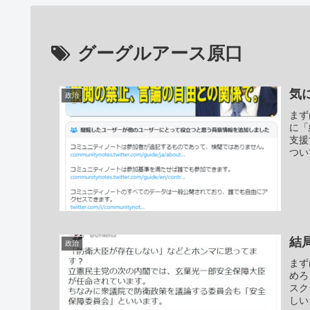
グーグルアース原口
気
政治
まず
に「
支援
つい
結
政治
まず
めろ
スク
しい