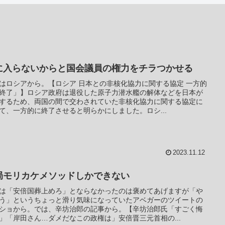
に入らないからと国会議員の権力をチラつかせる
はロシアから。【ロシア 日本との非核化協力に関する協定 一方的
終了」】ロシア政府は退役した原子力潜水艦の解体などを日本が
するため、両国の間で交わされていた非核化協力に関する協定に
て、一方的に終了させると明らかにしました。ロシ...
2023.11.12
局モリカケメソッドしかできない
は「安倍国葬上めろ」とならなかったのは褒めてあげますが「や
う」というちょっと滑り気味になっていたアベガーのツイートの
ショから。では、辛坊治郎の記事から。【辛坊治郎氏「すごく悔
」「岸田さん…ダメだなこの政権は」安倍晋三元首相の...