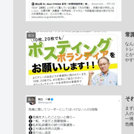
常
政治
なん
トレ
とか
やす
そ
政治
まず
人の
一博
危機