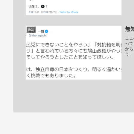
無
政治
ここ
って
から
う」