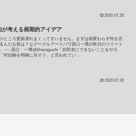
2020.07.28
知が考える画期的アイデア
のところ更新遅れまくってすいません。まずは相変わらず何を言
るんだお前は？なグーグルアースパワ原口一博の昨日のツイート
。-----原口 一博@kharaguchi「自民党にできないことをやろ
「対抗軸を明確に示そう」と言われてい...
2020.07.20