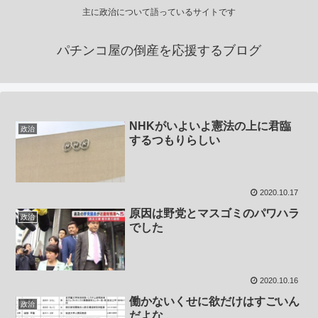
主に政治について語っているサイトです
パチンコ屋の倒産を応援するブログ
NHKがいよいよ憲法の上に君臨
政治
するつもりらしい
2020.10.17
原因は野党とマスゴミのパワハラ
政治
でした
2020.10.16
働かないくせに欲だけはすごいん
政治
だよな