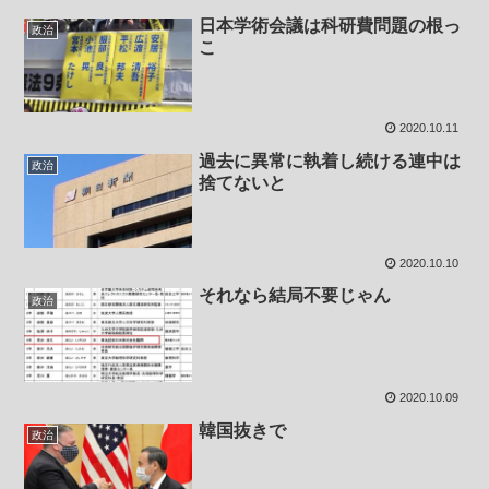
日本学術会議は科研費問題の根っ
政治
こ
2020.10.11
過去に異常に執着し続ける連中は
政治
捨てないと
2020.10.10
それなら結局不要じゃん
政治
2020.10.09
韓国抜きで
政治