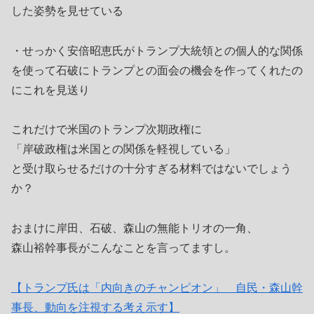
した姿勢を見せている
・せっかく安倍昭恵氏がトランプ大統領との個人的な関係
を使って石破にトランプとの面会の機会を作ってくれたの
にこれを見送り
これだけで米国のトランプ次期政権に
「岸破政権は米国との関係を軽視している」
と受け取らせるだけの十分すぎる材料ではないでしょう
か？
おまけに岸田、石破、森山の無能トリオの一角、
森山裕幹事長がこんなことを言ってますし。
【トランプ氏は「内向きのチャンピオン」 自民・森山幹
事長、動向を注視する考え示す】