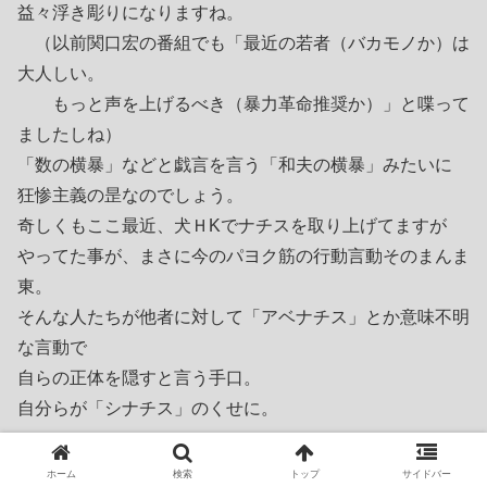
益々浮き彫りになりますね。
（以前関口宏の番組でも「最近の若者（バカモノか）は
大人しい。
もっと声を上げるべき（暴力革命推奨か）」と喋って
ましたしね）
「数の横暴」などと戯言を言う「和夫の横暴」みたいに
狂惨主義の昰なのでしょう。
奇しくもここ最近、犬ＨKでナチスを取り上げてますが
やってた事が、まさに今のパヨク筋の行動言動そのまんま
東。
そんな人たちが他者に対して「アベナチス」とか意味不明
な言動で
自らの正体を隠すと言う手口。
自分らが「シナチス」のくせに。
岸田目
ホーム
検索
トップ
サイドバー