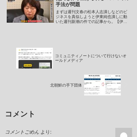
手法が問題
まずは週刊文春の松本人志潰しなどのビ
ジネスを真似しようと伊東純也潰しに動
いた週刊新潮の件での記事から。【伊東
純也選手、検察審査会申し立て 女性の
虚偽告訴容疑】サッカー・フランス1部リ
ーグのスタッド・ランスに所属する伊東
純也選手から性的暴行を...
コミュニティノートについて行けないオ
ールドメディア
北朝鮮の手下団体
コメント
コメントごめん
より: