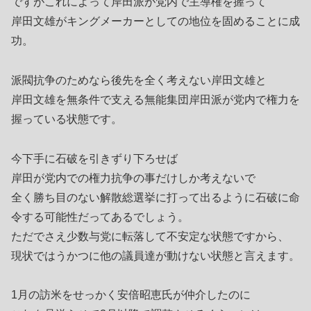
ですがこれによって岸田派が党内で主導権を握って
岸田文雄がキングメーカーとしての地位を固めることに成
功。
派閥抗争のためなら後先を全く考えない岸田文雄と
岸田文雄を無条件で支える無能集団岸田派が党内で権力を
握っている状態です。
今下手に石破を引きずり下ろせば
岸田が党内での権力抗争の事だけしか考えないで
全く勝ち目のない解散総選挙に打って出るように石破に命
令する可能性だってあるでしょう。
ただでさえ少数与党に転落して不安定な状態ですから、
現状ではうかつに他の議員達が動けない状態と言えます。
1月の訪米をせっかく安倍昭恵氏が仲介したのに