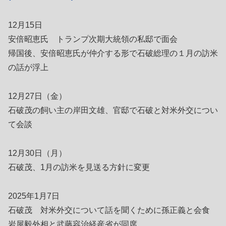
12月15日
安倍昭恵氏 トランプ次期大統領の私邸で面会
帰国後、安倍昭恵氏が仲介する形で石破総理の１月の訪米
の話が浮上
12月27日（金）
石破茂の飼い主の岸田文雄、官邸で石破と対米外交につい
て会談
12月30日（月）
石破茂、1月の訪米を見送る方針に変更
2025年1月7日
石破茂 対米外交について話を聞くために孫正義と会食
岩屋毅外相と武藤容治経産省が同席。