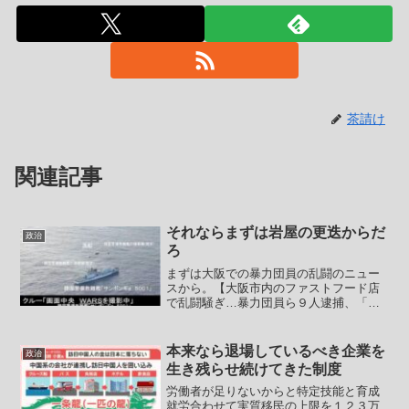
茶請け
関連記事
それならまずは岩屋の更迭からだ
政治
ろ
まずは大阪での暴力団員の乱闘のニュー
スから。【大阪市内のファストフード店
で乱闘騒ぎ…暴力団員ら９人逮捕、「シ
ノギ」決裂で暴力沙汰に】大阪市内のフ
ァストフード店で2月、暴力団員らによる
乱闘騒ぎがあり、計9人が傷害や殺人未遂
本来なら退場しているべき企業を
政治
容疑で逮捕された。舞...
生き残らせ続けてきた制度
労働者が足りないからと特定技能と育成
就労合わせて実質移民の上限を１２３万