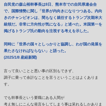
自民党の森山裕幹事長は8日、熊本市での自民県連会合
で、国際情勢に関し「世界が内向きになりつつある。内向
きのチャンピオンは、間もなく就任するトランプ次期米大
統領だ。非常に方向性が気になる」と述べた。米国第一を
掲げるトランプ氏の動向を注視する考えを示した。
同時に「世界の国々としっかりと協調し、わが国の発展を
果たさなければならない」と語った。
(2025/1/8 産経新聞)
言って良いことと悪い事の区別もできず、
調子に乗って余計なことを言うということはよくありま
す。
でも幹事長という要職にある人間が
考え無しにこんな発言をしてしまう事は呆れるしかありま