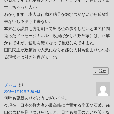
いるんですよね中身スカスカだけどプライドと運だけで出
世しちゃった人が。
わかります、本人は行動と結果が結びつかないから反省出
来ないし予測も出来ない。
本来なら議員も党を割って出る位の事をしないと国民に間
違ったメッセージ！いや、政局ばかりの政治家には、正解
かもですが、信用も無くなって自滅なんですよね。
国民民主が政策論で人気になり有能な人材も集まりつつあ
る現状とは対照的過ぎますね、
返信
チャコ
より:
2025年1月10日 7:30 AM
何時も更新ありがとうございます。
今現在、日本の権力者の最高峰に位置する岸田や石破、森
山の言動を見せつけられると、日本も韓国のことを笑えな