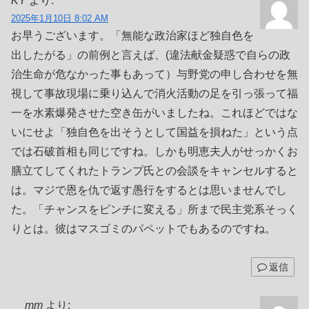
KY
より:
2025年1月10日 8:02 AM
お早うございます。「無能な政治家ほど独自色を
出したがる」の前例と言えば、(違法献金疑惑で自らの政
治生命が危なかった事もあって）与野党の申し合わせを無
視して事故現場に乗り込んで消火活動の足を引っ張って福
一を水素爆発させた空き缶がいましたね。これほどではな
いにせよ「独自色を出そうとして国益を損ねた」という点
では石破首相も同じですね。しかも明恵夫人がせっかくお
膳立てしてくれたトランプ氏との会談をキャンセルすると
は。マジで恩を仇で返す愚行をするとは思いませんでし
た。「チャンスをピンチに変える」所まで民主党系そっく
りとは。彼はマスゴミのパペットでもあるのですね。
返信
mm
より: