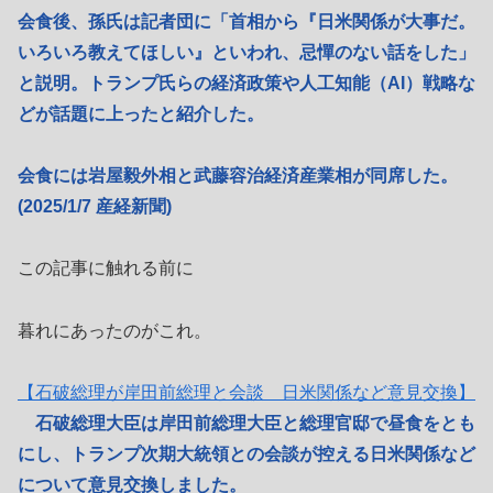
会食後、孫氏は記者団に「首相から『日米関係が大事だ。
いろいろ教えてほしい』といわれ、忌憚のない話をした」
と説明。トランプ氏らの経済政策や人工知能（AI）戦略な
どが話題に上ったと紹介した。
会食には岩屋毅外相と武藤容治経済産業相が同席した。
(2025/1/7 産経新聞)
この記事に触れる前に
暮れにあったのがこれ。
【石破総理が岸田前総理と会談 日米関係など意見交換】
石破総理大臣は岸田前総理大臣と総理官邸で昼食をとも
にし、トランプ次期大統領との会談が控える日米関係など
について意見交換しました。