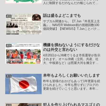
人に制限するだのなんだの報じられてい
ます。日本の経営者の多くが財務省と日
銀が作り出してきた長期デフレに慣らさ
れ過ぎていて、コストカットをしてブラ
話は盛るよどこまでも
政治
ック労働をさせられる経営...
サブカル関連から。【T.Jun『外見至上主
義』、NAVER Webtoon初の視聴回数100
億回突破】【NEWSIS】T.Junことパク・
テジュンのウェブ漫画『外見至上主義』
が、「NAVER Webtoon」で初めて視聴回
数100億回を突破...
機嫌を損ねないようにするだけな
政治
のは外交と言わない
4月20日から沖縄でうるま市長選挙が告示
されます。オール沖縄（立民、共産、社
大、中核派など）は照屋大河を擁立する
ことを決めていますが、告示前から当た
り前のように市長選のための街頭運動を
行っています。立民が推薦を決定、当然
本年もよろしくお願いいたします
政治
のように連合沖縄は照...
昨年も皆様のおかげもあって1年更新を続
けられました。今年も懲りずにブログの
更新を続けていこうと思います。本年も
よろしくお願いいたします。昨年は岸破
政権に多くの有権者が落胆させられ自民
党支持層が離反し衆議院選挙に続いて都
議選、参議院選挙で自民...
犯人を作り上げられるマスゴミの
政治