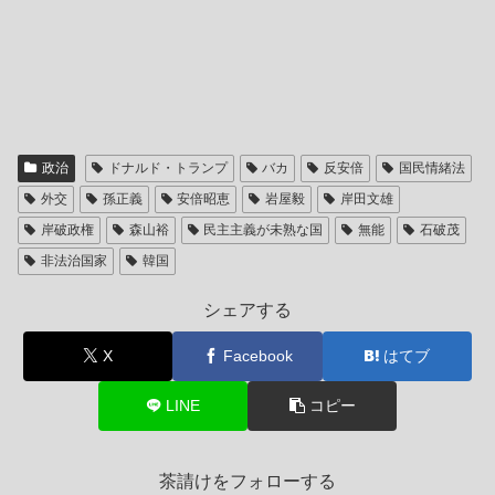
政治
ドナルド・トランプ
バカ
反安倍
国民情緒法
外交
孫正義
安倍昭恵
岩屋毅
岸田文雄
岸破政権
森山裕
民主主義が未熟な国
無能
石破茂
非法治国家
韓国
シェアする
X
Facebook
はてブ
LINE
コピー
茶請けをフォローする