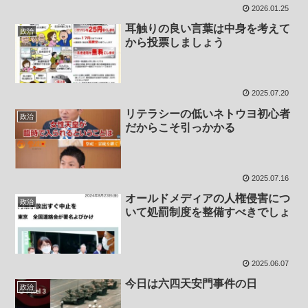
2026.01.25
耳触りの良い言葉は中身を考えて
政治
から投票しましょう
2025.07.20
リテラシーの低いネトウヨ初心者
政治
だからこそ引っかかる
2025.07.16
オールドメディアの人権侵害につ
政治
いて処罰制度を整備すべきでしょ
2025.06.07
今日は六四天安門事件の日
政治