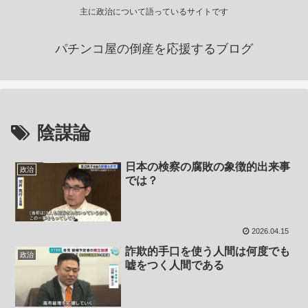
主に政治について語っているサイトです
パチンコ屋の倒産を応援するブログ
陰謀論
日本の検察の腐敗の象徴的出来事
政治
では？
2026.04.15
詐欺的手口を使う人間は何度でも
政治
嘘をつく人間である