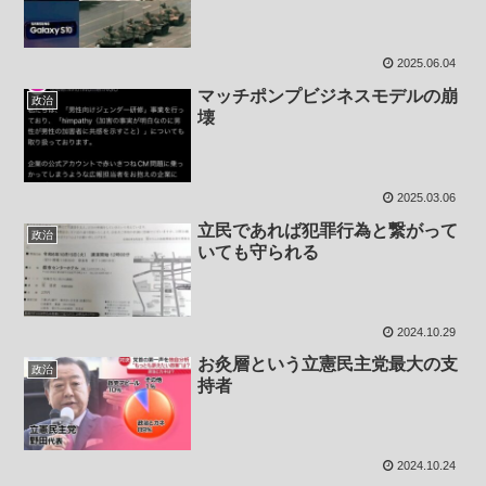
2025.06.04
マッチポンプビジネスモデルの崩
政治
壊
2025.03.06
立民であれば犯罪行為と繋がって
政治
いても守られる
2024.10.29
お灸層という立憲民主党最大の支
政治
持者
2024.10.24