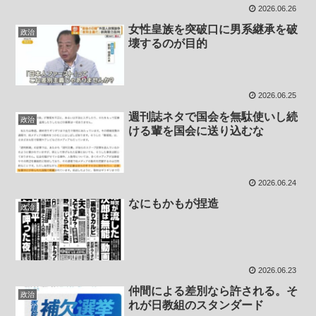
2026.06.26
女性皇族を突破口に男系継承を破
政治
壊するのが目的
2026.06.25
週刊誌ネタで国会を無駄使いし続
政治
ける輩を国会に送り込むな
2026.06.24
なにもかもが捏造
政治
2026.06.23
仲間による差別なら許される。そ
政治
れが日教組のスタンダード