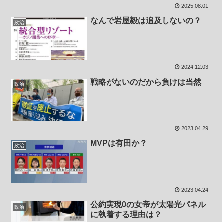
2025.08.01
なんで岩屋毅は追及しないの？
政治
2024.12.03
戦略がないのだから負けは当然
政治
2023.04.29
MVPは有田か？
政治
2023.04.24
公約実現0の女帝が太陽光パネル
政治
に執着する理由は？