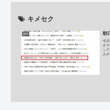
キメセク
朝
政治
今日
さで
って
人ホ