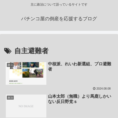
主に政治について語っているサイトです
パチンコ屋の倒産を応援するブログ
自主避難者
中核派、れいわ新選組、プロ避難
政治
者
2024.08.08
山本太郎（無職）より馬鹿しかい
政治
ない反日野党ｓ