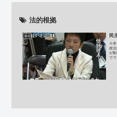
法的根拠
民
政治
※本
政治
が動
でマ