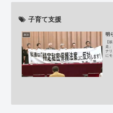
子育て支援
明
政治
【坂
走」
ナリ
にモ