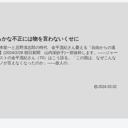
らかな不正には物を言わないくせに
本龍一と忌野清志郎の時代 金平茂紀さん憂える「自由からの逃
】(2024/2/28 朝日新聞 山内深紗子)一部抜粋します。――ジャー
ストの金平茂紀さん（70）はこう語る。「この国は、なぜこんな
ノが言えなくなったのか」――故人の...
2024.03.02