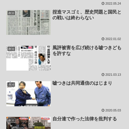
2022.05.24
捏造マスゴミ、歴史問題と国民と
政治
の戦いは終わらない
2022.01.02
風評被害を広げ続ける嘘つきども
政治
を許すな
2021.03.13
嘘つきは共同通信のはじまり
政治
2020.05.03
自分達で作った法律を批判する
政治