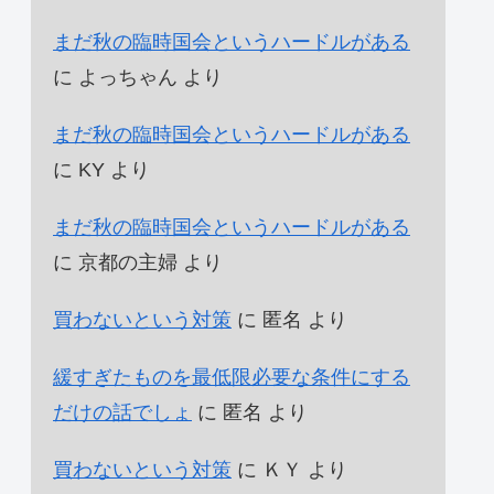
まだ秋の臨時国会というハードルがある
に
よっちゃん
より
まだ秋の臨時国会というハードルがある
に
KY
より
まだ秋の臨時国会というハードルがある
に
京都の主婦
より
買わないという対策
に
匿名
より
緩すぎたものを最低限必要な条件にする
だけの話でしょ
に
匿名
より
買わないという対策
に
ＫＹ
より