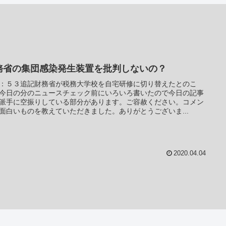
務省の集団感染発生装置を批判しないの？
：５３追記財務省が税務大学校を自宅研修に切り替えたとのこ
今日の分のニュースチェック前にいろいろ書いたので今日の記事
派手に空振りしている部分があります。ご容赦ください。コメン
面白いものを教えていただきました。ありがとうございま...
2020.04.04