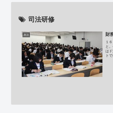
司法研修
財
政治
１６
と。
はド
トで