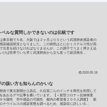
レベルな質問しかできないのは伝統です
は東京都で５名、大阪では２ヶ月ぶり０という武漢肺炎感染者の
感染確認状況となりました。この病気はとにかくステルス性が高
で注意を続けなければなりませんが、この調子でうまく押さえ込
いけば世界でいち早く武漢肺炎から立ち直って経済再生...
2020.05.18
字の扱い方も知らんのかいな
肺炎で東京新聞が上昌広、久住英二らのインチキ商売を利用して
をあおるデマ記事を書いています。【＜新型コロナ＞抗体検査
９％陽性 市中感染の可能性 都内の希望者２００人調査】 新
ロナウイルスの感染実態を調べるため、感染症に詳しい久...