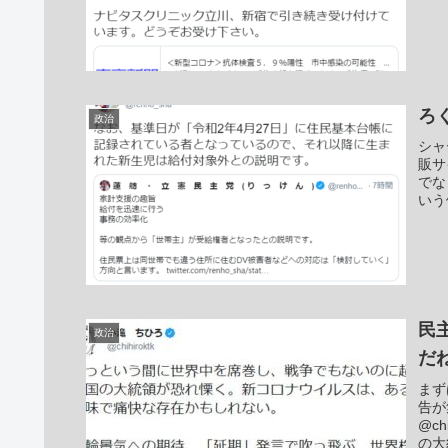
ろ
政治
シャ
販サ
でな
いう
民
政治
だ
まず
告が
@c
の大