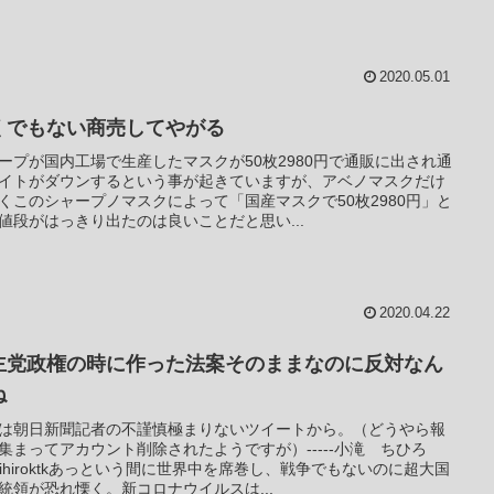
2020.05.01
くでもない商売してやがる
ープが国内工場で生産したマスクが50枚2980円で通販に出され通
イトがダウンするという事が起きていますが、アベノマスクだけ
くこのシャープノマスクによって「国産マスクで50枚2980円」と
値段がはっきり出たのは良いことだと思い...
2020.04.22
主党政権の時に作った法案そのままなのに反対なん
ね
は朝日新聞記者の不謹慎極まりないツイートから。（どうやら報
集まってアカウント削除されたようですが）-----小滝 ちひろ
hihiroktkあっという間に世界中を席巻し、戦争でもないのに超大国
統領が恐れ慄く。新コロナウイルスは...