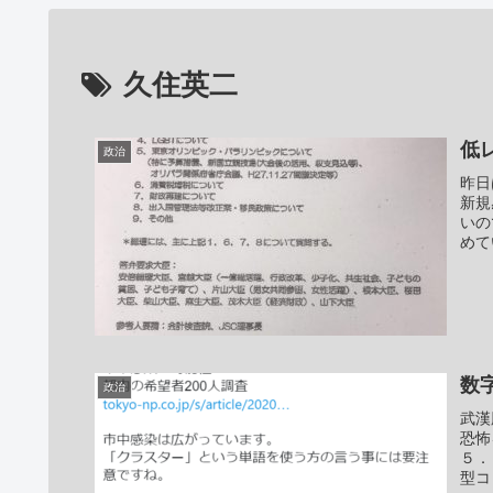
久住英二
低
政治
昨日
新規
いの
めて
数
政治
武漢
恐怖
５．
型コ