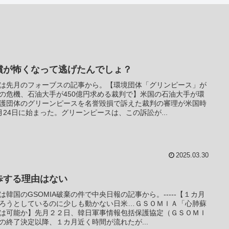
償が怖くなって逃げたんでしょ？
は先月のフォーブスの記事から。【環境団体「グリンピース」が
の危機、石油大手が450億円求める裁判で】米国の石油大手が環
護団体のグリーンピースを名誉毀損で訴えた裁判の審理が米国時
月24日に始まった。グリーンピースは、この訴訟が...
2025.03.30
歩する理由はない
は韓国のGSOMIA破棄の件で中央日報の記事から。-----【１カ月
ろうとしているのに少しも動かない日米…ＧＳＯＭＩＡ「心肺蘇
は可能か】先月２２日、韓日軍事情報包括保護協定（ＧＳＯＭＩ
の終了決定以降、１カ月近く時間が流れたが...