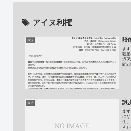
アイヌ利権
賠
政治
まず
破産
境保
間2
譲
政治
まず
にな
生」
Ａ）