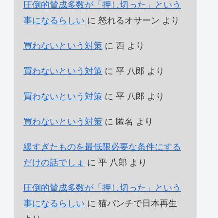
圧倒的賛成多数が「押し切った」という
事になるらしい
に
怒れるオサーン
より
買わないという対策
に
西
より
買わないという対策
に
平 八郎
より
買わないという対策
に
平 八郎
より
買わないという対策
に
匿名
より
緩すぎたものを最低限必要な条件にする
だけの話でしょ
に
平 八郎
より
圧倒的賛成多数が「押し切った」という
事になるらしい
に
猫パンチで日本再生